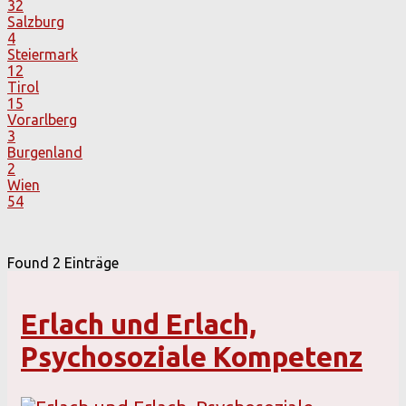
32
Salzburg
4
Steiermark
12
Tirol
15
Vorarlberg
3
Burgenland
2
Wien
54
Found
2
Einträge
Erlach und Erlach,
Psychosoziale Kompetenz