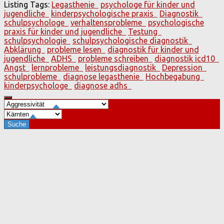
Listing Tags:
Legasthenie
psychologe für kinder und
jugendliche
kinderpsychologische praxis
Diagnostik
schulpsychologe
verhaltensprobleme
psychologische
praxis für kinder und jugendliche
Testung
schulpsychologie
schulpsychologische diagnostik
Abklärung
probleme lesen
diagnostik für kinder und
jugendliche
ADHS
probleme schreiben
diagnostik icd10
Angst
lernprobleme
leistungsdiagnostik
Depression
schulprobleme
diagnose legasthenie
Hochbegabung
kinderpsychologe
diagnose adhs