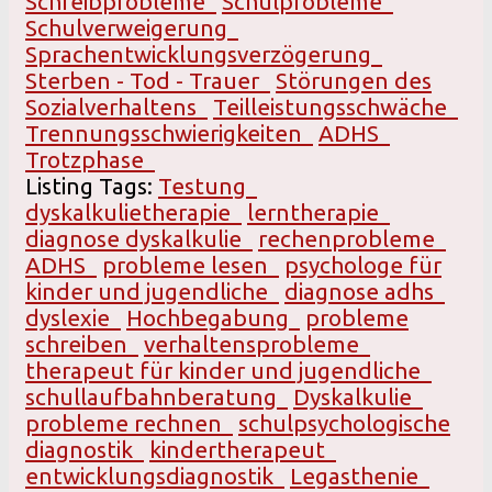
Schreibprobleme
Schulprobleme
Schulverweigerung
Sprachentwicklungsverzögerung
Sterben - Tod - Trauer
Störungen des
Sozialverhaltens
Teilleistungsschwäche
Trennungsschwierigkeiten
ADHS
Trotzphase
Listing Tags:
Testung
dyskalkulietherapie
lerntherapie
diagnose dyskalkulie
rechenprobleme
ADHS
probleme lesen
psychologe für
kinder und jugendliche
diagnose adhs
dyslexie
Hochbegabung
probleme
schreiben
verhaltensprobleme
therapeut für kinder und jugendliche
schullaufbahnberatung
Dyskalkulie
probleme rechnen
schulpsychologische
diagnostik
kindertherapeut
entwicklungsdiagnostik
Legasthenie