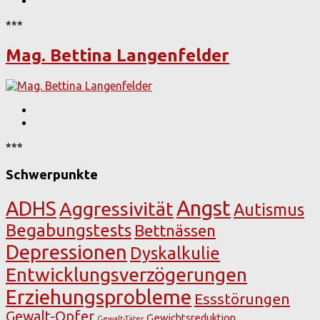
***
Mag. Bettina Langenfelder
***
Schwerpunkte
Angst
ADHS
Aggressivität
Autismus
Begabungstests
Bettnässen
Depressionen
Dyskalkulie
Entwicklungsverzögerungen
Erziehungsprobleme
Essstörungen
Gewalt-Opfer
Gewichtsreduktion
Gewalt-Täter