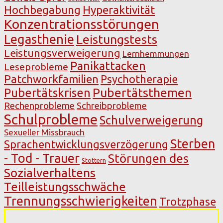
Hochbegabung
Hyperaktivität
Konzentrationsstörungen
Legasthenie
Leistungstests
Leistungsverweigerung
Lernhemmungen
Panikattacken
Leseprobleme
Patchworkfamilien
Psychotherapie
Pubertätsthemen
Pubertätskrisen
Rechenprobleme
Schreibprobleme
Schulprobleme
Schulverweigerung
Sexueller Missbrauch
Sterben
Sprachentwicklungsverzögerung
- Tod - Trauer
Störungen des
Stottern
Sozialverhaltens
Teilleistungsschwäche
Trennungsschwierigkeiten
Trotzphase