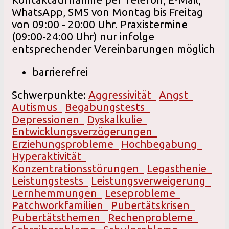
WhatsApp, SMS von Montag bis Freitag
von 09:00 - 20:00 Uhr. Praxistermine
(09:00-24:00 Uhr) nur infolge
entsprechender Vereinbarungen möglich
barrierefrei
Schwerpunkte:
Aggressivität
Angst
Autismus
Begabungstests
Depressionen
Dyskalkulie
Entwicklungsverzögerungen
Erziehungsprobleme
Hochbegabung
Hyperaktivität
Konzentrationsstörungen
Legasthenie
Leistungstests
Leistungsverweigerung
Lernhemmungen
Leseprobleme
Patchworkfamilien
Pubertätskrisen
Pubertätsthemen
Rechenprobleme