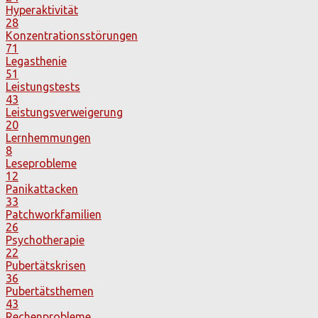
Hyperaktivität
28
Konzentrationsstörungen
71
Legasthenie
51
Leistungstests
43
Leistungsverweigerung
20
Lernhemmungen
8
Leseprobleme
12
Panikattacken
33
Patchworkfamilien
26
Psychotherapie
22
Pubertätskrisen
36
Pubertätsthemen
43
Rechenprobleme