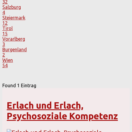
32
Salzburg
4
Steiermark
12
Tirol
15
Vorarlberg
3
Burgenland
2
Wien
54
Found
1
Eintrag
Erlach und Erlach,
Psychosoziale Kompetenz