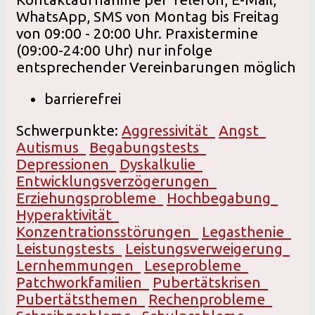
WhatsApp, SMS von Montag bis Freitag
von 09:00 - 20:00 Uhr. Praxistermine
(09:00-24:00 Uhr) nur infolge
entsprechender Vereinbarungen möglich
barrierefrei
Schwerpunkte:
Aggressivität
Angst
Autismus
Begabungstests
Depressionen
Dyskalkulie
Entwicklungsverzögerungen
Erziehungsprobleme
Hochbegabung
Hyperaktivität
Konzentrationsstörungen
Legasthenie
Leistungstests
Leistungsverweigerung
Lernhemmungen
Leseprobleme
Patchworkfamilien
Pubertätskrisen
Pubertätsthemen
Rechenprobleme