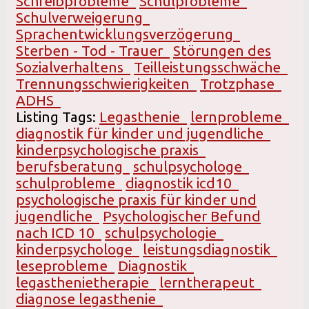
Schreibprobleme
Schulprobleme
Schulverweigerung
Sprachentwicklungsverzögerung
Sterben - Tod - Trauer
Störungen des
Sozialverhaltens
Teilleistungsschwäche
Trennungsschwierigkeiten
Trotzphase
ADHS
Listing Tags:
Legasthenie
lernprobleme
diagnostik für kinder und jugendliche
kinderpsychologische praxis
berufsberatung
schulpsychologe
schulprobleme
diagnostik icd10
psychologische praxis für kinder und
jugendliche
Psychologischer Befund
nach ICD 10
schulpsychologie
kinderpsychologe
leistungsdiagnostik
leseprobleme
Diagnostik
legasthenietherapie
lerntherapeut
diagnose legasthenie