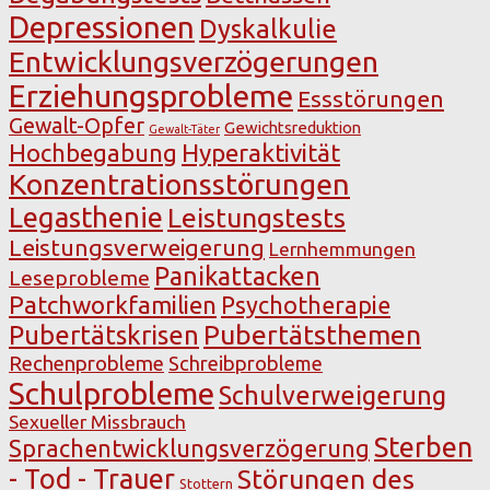
Depressionen
Dyskalkulie
Entwicklungsverzögerungen
Erziehungsprobleme
Essstörungen
Gewalt-Opfer
Gewichtsreduktion
Gewalt-Täter
Hochbegabung
Hyperaktivität
Konzentrationsstörungen
Legasthenie
Leistungstests
Leistungsverweigerung
Lernhemmungen
Panikattacken
Leseprobleme
Patchworkfamilien
Psychotherapie
Pubertätsthemen
Pubertätskrisen
Rechenprobleme
Schreibprobleme
Schulprobleme
Schulverweigerung
Sexueller Missbrauch
Sterben
Sprachentwicklungsverzögerung
- Tod - Trauer
Störungen des
Stottern