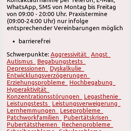
WhatsApp, SMS von Montag bis Freitag
von 09:00 - 20:00 Uhr. Praxistermine
(09:00-24:00 Uhr) nur infolge
entsprechender Vereinbarungen möglich
barrierefrei
Schwerpunkte:
Aggressivität
Angst
Autismus
Begabungstests
Depressionen
Dyskalkulie
Entwicklungsverzögerungen
Erziehungsprobleme
Hochbegabung
Hyperaktivität
Konzentrationsstörungen
Legasthenie
Leistungstests
Leistungsverweigerung
Lernhemmungen
Leseprobleme
Patchworkfamilien
Pubertätskrisen
Pubertätsthemen
Rechenprobleme