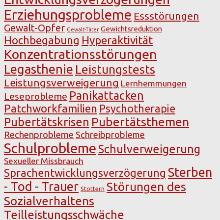
Erziehungsprobleme
Essstörungen
Gewalt-Opfer
Gewichtsreduktion
Gewalt-Täter
Hochbegabung
Hyperaktivität
Konzentrationsstörungen
Legasthenie
Leistungstests
Leistungsverweigerung
Lernhemmungen
Panikattacken
Leseprobleme
Patchworkfamilien
Psychotherapie
Pubertätsthemen
Pubertätskrisen
Rechenprobleme
Schreibprobleme
Schulprobleme
Schulverweigerung
Sexueller Missbrauch
Sterben
Sprachentwicklungsverzögerung
- Tod - Trauer
Störungen des
Stottern
Sozialverhaltens
Teilleistungsschwäche