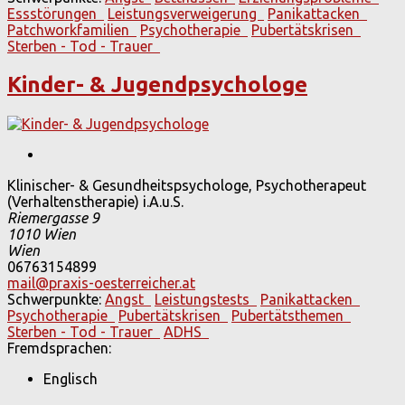
Essstörungen
Leistungsverweigerung
Panikattacken
Patchworkfamilien
Psychotherapie
Pubertätskrisen
Sterben - Tod - Trauer
Kinder- & Jugendpsychologe
Klinischer- & Gesundheitspsychologe, Psychotherapeut
(Verhaltenstherapie) i.A.u.S.
Riemergasse 9
1010
Wien
Wien
06763154899
mail@praxis-oesterreicher.at
Schwerpunkte:
Angst
Leistungstests
Panikattacken
Psychotherapie
Pubertätskrisen
Pubertätsthemen
Sterben - Tod - Trauer
ADHS
Fremdsprachen:
Englisch