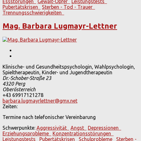
Essstörungen
Gewalt-Opfer
Leistungstests
Pubertätskrisen
Sterben - Tod - Trauer
Trennungsschwierigkeiten
Mag. Barbara Lugmayr-Lettner
Klinische- und Gesundheitspsychologin, Wahlpsychologin,
Spieltherapeutin, Kinder- und Jugendtherapeutin
Dr.-Schober-Straße 23
4320
Perg
Oberösterreich
+43 69917121278
barbara.lugmayrlettner@gmx.net
Zeiten:
Termine nach telefonischer Vereinbarung
Schwerpunkte:
Aggressivität
Angst
Depressionen
Erziehungsprobleme
Konzentrationsstörungen
Leistungstests
Pubertätskrisen
Schulprobleme
Sterben -