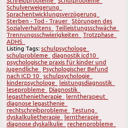
Schreibprobleme
Schulprobleme
Schulverweigerung
Sprachentwicklungsverzögerung
Sterben - Tod - Trauer
Störungen des
Sozialverhaltens
Teilleistungsschwäche
Trennungsschwierigkeiten
Trotzphase
ADHS
Listing Tags:
schulpsychologe
schulprobleme
diagnostik icd10
psychologische praxis für kinder und
jugendliche
Psychologischer Befund
nach ICD 10
schulpsychologie
kinderpsychologe
leistungsdiagnostik
leseprobleme
Diagnostik
legasthenietherapie
lerntherapeut
diagnose legasthenie
rechtschreibprobleme
Testung
dyskalkulietherapie
lerntherapie
diagnose dyskalkulie
rechenprobleme