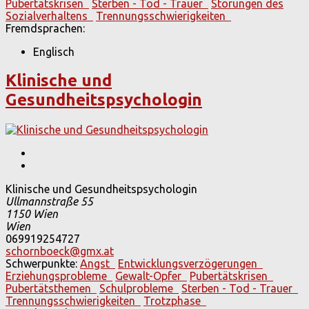
Pubertätskrisen
Sterben - Tod - Trauer
Störungen des
Sozialverhaltens
Trennungsschwierigkeiten
Fremdsprachen:
Englisch
Klinische und
Gesundheitspsychologin
Klinische und Gesundheitspsychologin
Ullmannstraße 55
1150
Wien
Wien
069919254727
schornboeck@gmx.at
Schwerpunkte:
Angst
Entwicklungsverzögerungen
Erziehungsprobleme
Gewalt-Opfer
Pubertätskrisen
Pubertätsthemen
Schulprobleme
Sterben - Tod - Trauer
Trennungsschwierigkeiten
Trotzphase