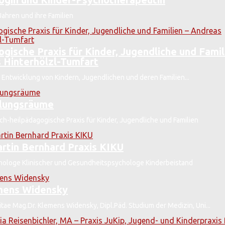
Jahren und ihre Familien
gische Praxis für Kinder, Jugendliche und Famil
 Hinterhölzl-Tumfart
 Entwicklung von Kindern, Jugendlichen und deren Familien...
lungsräume
ch-heilpädagogische Praxis für Kinder, Jugendliche und Familien
rtin Bernhard Praxis KIKU
ologe Klinischer und Gesundheitspsychologe Kinderbeistand
mens Widensky
itae Mag.Dr. Klemens Widensky, Dipl.Päd. Studium der Medizin, Uni...