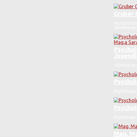
Gruber 
Als klinisch
Spieltherapie
Psychol
Jugendl
Klinisch-ps
Psychol
Psychologis
Psychol
Psychologisc
Mag. Ma