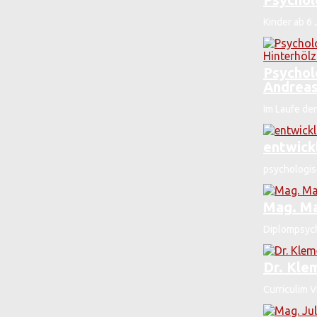
Kinder ab 6 
Psycholo
Andreas
Im Laufe der
entwick
psychologis
Mag. Ma
Diplompsych
Dr. Kle
Curriculim V