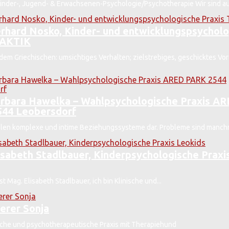
 Kinder-, Jugend- & Erwachsenen-Psychologie/Psychotherapie Wir sind auf 
rhard Nosko, Kinder- und entwicklungspsycholo
TAKTIK
 dem Griechischen: umsichtiges Verhalten; zielstrebiges, geschicktes V
rbara Hawelka – Wahlpsychologische Praxis A
44 Leobersdorf
ellen komplexe und intime Beziehungssysteme dar. Probleme sind manchm
isabeth Stadlbauer, Kinderpsychologische Praxi
t Mag. Elisabeth Stadlbauer, ich bin Klinische und...
erer Sonja
che und psychotherapeutische Praxis mit Therapiehund