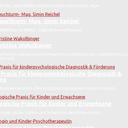
 Kinder, Jugendliche und ihre Familien online dabei, neue...
Leuchturm- Mag. Simin Reichel
he Praxis für Kinder, Jugendliche und Familien
ristine Wakolbinger
sychologin und personenzentrierte Psychotherapeutin, Ausbilderin für pc
ie und...
 Praxis für kinderpsychologische Diagnostik &
ung
lkommen bei Kiddi – Ihre kinderpsychologische Praxis im Zentrum...
ogische Praxis für Kinder und Erwachsene
nostik: um die Stärken und Schwächen des Kindes besser...
ogin und Kinder-Psychotherapeutin