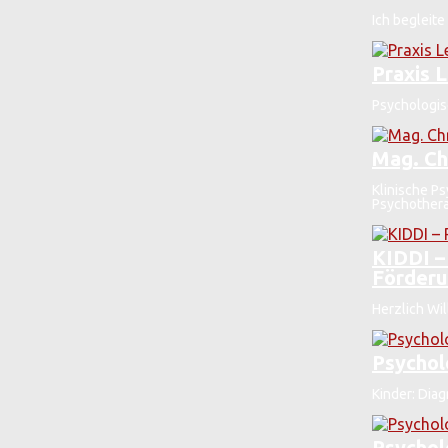
Ich begleite
Praxis 
Psychologisc
Mag. Ch
Klinische P
Psychotherap
KIDDI –
Förder
Herzlich Wil
Psychol
Kinder: Diag
Psychol