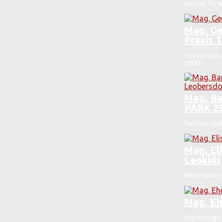
Institut für
Mag. Ge
Praxis 
τακτικ: aus
unter...
Mag. Ba
PARK 25
Familien st
Mag. El
Leokids
Mein Name is
Mag. Eh
Psychologis