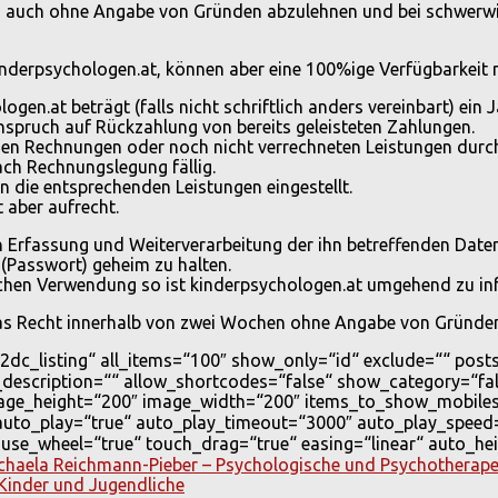
ung auch ohne Angabe von Gründen abzulehnen und bei schwerw
derpsychologen.at, können aber eine 100%ige Verfügbarkeit n
ogen.at beträgt (falls nicht schriftlich anders vereinbart) ein
nspruch auf Rückzahlung von bereits geleisteten Zahlungen.
enen Rechnungen oder noch nicht verrechneten Leistungen durc
ch Rechnungslegung fällig.
n die entsprechenden Leistungen eingestellt.
t aber aufrecht.
 Erfassung und Weiterverarbeitung der ihn betreffenden Daten
 (Passwort) geheim zu halten.
ichen Verwendung so ist kinderpsychologen.at umgehend zu in
 das Recht innerhalb von zwei Wochen ohne Angabe von Gründe
dc_listing“ all_items=“100″ show_only=“id“ exclude=““ posts
_description=““ allow_shortcodes=“false“ show_category=“f
age_height=“200″ image_width=“200″ items_to_show_mobiles
 auto_play=“true“ auto_play_timeout=“3000″ auto_play_speed
se_wheel=“true“ touch_drag=“true“ easing=“linear“ auto_hei