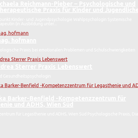
chaela Reichmann-Pieber – Psychologische und
herapeutische Praxis für Kinder und Jugendlich
unkt Kinder- und Jugendpsychologie Wahlpsychologin Systemische
apeutin (in Ausbildung unter...
mag. hofmann
ologische Praxis bei emotionalen Problemen und Schulschwierigkeite
drea Sterrer Praxis Lebenswert
nd Gesundheitspsychologin
ka Barker-Benfield -Kompetenzzentrum für
enie und ADHS, Wien Süd
ntrum für Legasthenie und ADHS, Wien Süd Psychologische Praxis, Diag