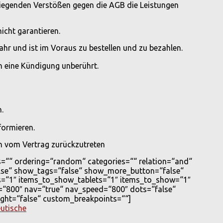
iegenden Verstößen gegen die AGB die Leistungen
icht garantieren.
 Jahr und ist im Voraus zu bestellen und zu bezahlen.
h eine Kündigung unberührt.
.
formieren.
n vom Vertrag zurückzutreten
=““ ordering=“random“ categories=““ relation=“and“
alse“ show_tags=“false“ show_more_button=“false“
=“1″ items_to_show_tablets=“1″ items_to_show=“1″
=“800″ nav=“true“ nav_speed=“800″ dots=“false“
ght=“false“ custom_breakpoints=““]