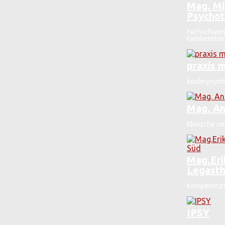
Mag. Mi
Psychot
Fachschwerp
Familienther
praxis 
kinderpsych
Mag. An
Klinische u
Mag.Eri
Legasth
Kompetenzze
IPSY