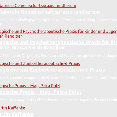
Gabriele Gemeinschaftspraxis rundherum
e und Gesundheitspsychologin mit vertiefender Ausbildung in klientenze
...
ogische und Psychotherapeutische Praxis für Ki
iche, Mag.a Sarah Randjbar
ychologische Diagnostik, Beratung und Psychotherapie für Kinder, Jugend
ogische und Zaubertherapeutische® Praxis
che & zaubertherapeutische® Praxis für Kinder, Jugendliche- und Erwac
ogische Praxis – Mag. Petra Pölzl
he Praxis Mag. Petra Pölzl Schwerpunkt: Kinder, Jugendliche und Familie
rtin Kaffanke