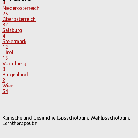
4
Niederösterreich
26
Oberösterreich
32
Salzburg
4
Steiermark
12
Tirol
15
Vorarlberg
3
Burgenland
2
Wien
54
Klinische und Gesundheitspsychologin, Wahlpsychologin,
Lerntherapeutin