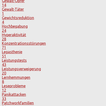
Gewalt-Opfer
14
Gewalt-Täter
1
Gewichtsreduktion
4
Hochbegabung
24
Hyperaktivität
28
Konzentrationsstörungen
71
Legasthenie
51
Leistungstests
43
Leistungsverweigerung
20
Lernhemmungen
8
Leseprobleme
12
Panikattacken
33
Patchworkfamilien