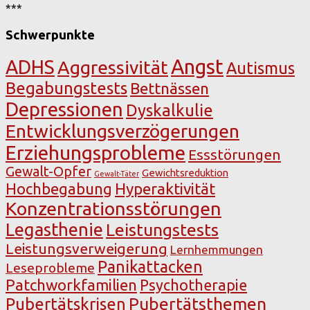
***
Schwerpunkte
Angst
ADHS
Aggressivität
Autismus
Begabungstests
Bettnässen
Depressionen
Dyskalkulie
Entwicklungsverzögerungen
Erziehungsprobleme
Essstörungen
Gewalt-Opfer
Gewichtsreduktion
Gewalt-Täter
Hochbegabung
Hyperaktivität
Konzentrationsstörungen
Legasthenie
Leistungstests
Leistungsverweigerung
Lernhemmungen
Panikattacken
Leseprobleme
Patchworkfamilien
Psychotherapie
Pubertätsthemen
Pubertätskrisen