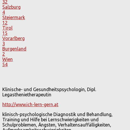
32
Salzburg
4
Steiermark
12
Tirol
15
Vorarlberg
3
Burgenland
2
Wien
54
Klinische- und Gesundheitspsychologin, Dipl.
Legasthenietherapeutin
http://www.ich-lern-gern.at
klinisch-psychologische Diagnostik und Behandlung,
Training und Hilfe bei Lernschwierigkeiten und
Schulproblemen, Ängsten, Verhaltensauffälligkeiten,
Aufmerksamkeitsschwierigkeiten