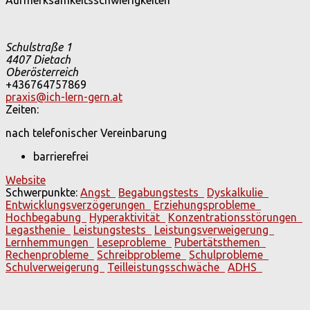
Schulstraße 1
4407
Dietach
Oberösterreich
+436764757869
praxis@ich-lern-gern.at
Zeiten:
nach telefonischer Vereinbarung
barrierefrei
Website
Schwerpunkte:
Angst
Begabungstests
Dyskalkulie
Entwicklungsverzögerungen
Erziehungsprobleme
Hochbegabung
Hyperaktivität
Konzentrationsstörungen
Legasthenie
Leistungstests
Leistungsverweigerung
Lernhemmungen
Leseprobleme
Pubertätsthemen
Rechenprobleme
Schreibprobleme
Schulprobleme
Schulverweigerung
Teilleistungsschwäche
ADHS