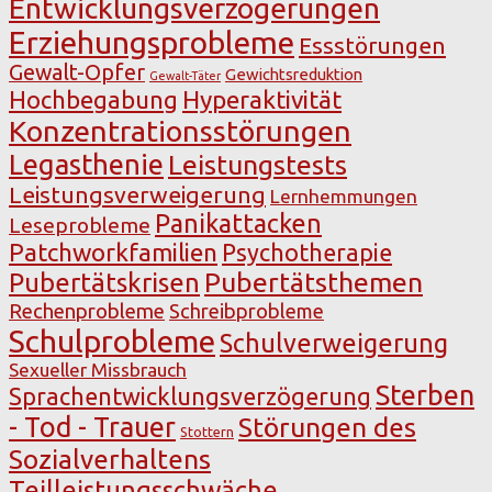
Entwicklungsverzögerungen
Erziehungsprobleme
Essstörungen
Gewalt-Opfer
Gewichtsreduktion
Gewalt-Täter
Hochbegabung
Hyperaktivität
Konzentrationsstörungen
Legasthenie
Leistungstests
Leistungsverweigerung
Lernhemmungen
Panikattacken
Leseprobleme
Patchworkfamilien
Psychotherapie
Pubertätsthemen
Pubertätskrisen
Rechenprobleme
Schreibprobleme
Schulprobleme
Schulverweigerung
Sexueller Missbrauch
Sterben
Sprachentwicklungsverzögerung
- Tod - Trauer
Störungen des
Stottern
Sozialverhaltens
Teilleistungsschwäche