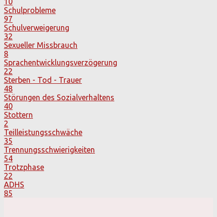
10
Schulprobleme
97
Schulverweigerung
32
Sexueller Missbrauch
8
Sprachentwicklungsverzögerung
22
Sterben - Tod - Trauer
48
Störungen des Sozialverhaltens
40
Stottern
2
Teilleistungsschwäche
35
Trennungsschwierigkeiten
54
Trotzphase
22
ADHS
85