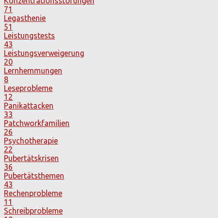
Konzentrationsstörungen
71
Legasthenie
51
Leistungstests
43
Leistungsverweigerung
20
Lernhemmungen
8
Leseprobleme
12
Panikattacken
33
Patchworkfamilien
26
Psychotherapie
22
Pubertätskrisen
36
Pubertätsthemen
43
Rechenprobleme
11
Schreibprobleme