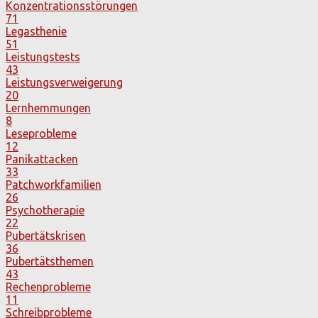
Konzentrationsstörungen
71
Legasthenie
51
Leistungstests
43
Leistungsverweigerung
20
Lernhemmungen
8
Leseprobleme
12
Panikattacken
33
Patchworkfamilien
26
Psychotherapie
22
Pubertätskrisen
36
Pubertätsthemen
43
Rechenprobleme
11
Schreibprobleme