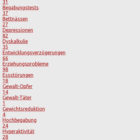
31
Begabungstests
37
Bettnässen
27
Depressionen
82
Dyskalkulie
35
Entwicklungsverzögerungen
66
Erziehungsprobleme
98
Essstörungen
18
Gewalt-Opfer
14
Gewalt-Täter
1
Gewichtsreduktion
4
Hochbegabung
24
Hyperaktivität
28