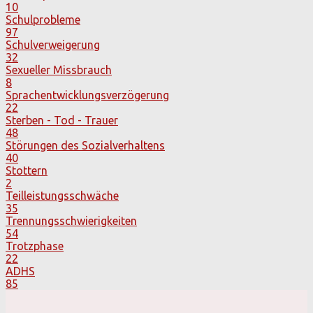
10
Schulprobleme
97
Schulverweigerung
32
Sexueller Missbrauch
8
Sprachentwicklungsverzögerung
22
Sterben - Tod - Trauer
48
Störungen des Sozialverhaltens
40
Stottern
2
Teilleistungsschwäche
35
Trennungsschwierigkeiten
54
Trotzphase
22
ADHS
85