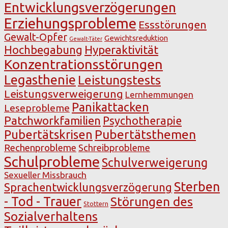
Entwicklungsverzögerungen
Erziehungsprobleme
Essstörungen
Gewalt-Opfer
Gewichtsreduktion
Gewalt-Täter
Hochbegabung
Hyperaktivität
Konzentrationsstörungen
Legasthenie
Leistungstests
Leistungsverweigerung
Lernhemmungen
Panikattacken
Leseprobleme
Patchworkfamilien
Psychotherapie
Pubertätsthemen
Pubertätskrisen
Rechenprobleme
Schreibprobleme
Schulprobleme
Schulverweigerung
Sexueller Missbrauch
Sterben
Sprachentwicklungsverzögerung
- Tod - Trauer
Störungen des
Stottern
Sozialverhaltens