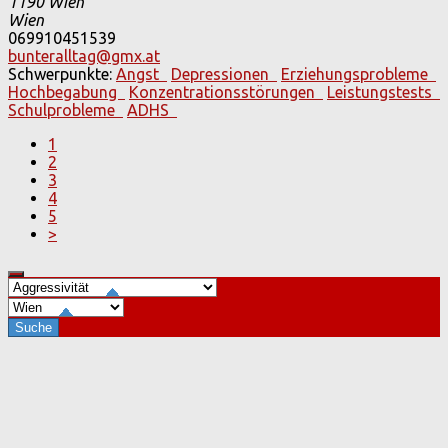
1190 Wien
Wien
069910451539
bunteralltag@gmx.at
Schwerpunkte:
Angst
Depressionen
Erziehungsprobleme
Hochbegabung
Konzentrationsstörungen
Leistungstests
Schulprobleme
ADHS
1
2
3
4
5
>