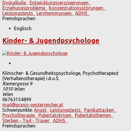
Dyskalkulie
Entwicklungsverzögerungen
Erziehungsprobleme
Konzentrationsstörungen
Leistungstests
Lernhemmungen
ADHS
Fremdsprachen:
Englisch
Kinder- & Jugendpsychologe
Klinischer- & Gesundheitspsychologe, Psychotherapeut
(Verhaltenstherapie) i.A.u.S.
Riemergasse 9
1010
Wien
Wien
06763154899
mail@praxis-oesterreicher.at
Schwerpunkte:
Angst
Leistungstests
Panikattacken
Psychotherapie
Pubertätskrisen
Pubertätsthemen
Sterben - Tod - Trauer
ADHS
Fremdsprachen: