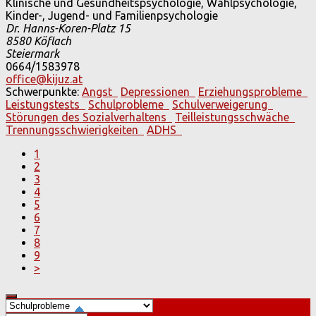
Klinische und Gesundheitspsychologie, Wahlpsychologie,
Kinder-, Jugend- und Familienpsychologie
Dr. Hanns-Koren-Platz 15
8580
Köflach
Steiermark
0664/1583978
office@kijuz.at
Schwerpunkte:
Angst
Depressionen
Erziehungsprobleme
Leistungstests
Schulprobleme
Schulverweigerung
Störungen des Sozialverhaltens
Teilleistungsschwäche
Trennungsschwierigkeiten
ADHS
1
2
3
4
5
6
7
8
9
>