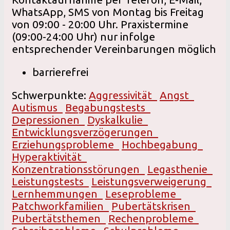
WhatsApp, SMS von Montag bis Freitag
von 09:00 - 20:00 Uhr. Praxistermine
(09:00-24:00 Uhr) nur infolge
entsprechender Vereinbarungen möglich
barrierefrei
Schwerpunkte:
Aggressivität
Angst
Autismus
Begabungstests
Depressionen
Dyskalkulie
Entwicklungsverzögerungen
Erziehungsprobleme
Hochbegabung
Hyperaktivität
Konzentrationsstörungen
Legasthenie
Leistungstests
Leistungsverweigerung
Lernhemmungen
Leseprobleme
Patchworkfamilien
Pubertätskrisen
Pubertätsthemen
Rechenprobleme