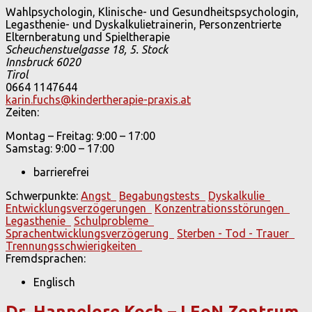
Wahlpsychologin, Klinische- und Gesundheitspsychologin,
Legasthenie- und Dyskalkulietrainerin, Personzentrierte
Elternberatung und Spieltherapie
Scheuchenstuelgasse 18, 5. Stock
Innsbruck
6020
Tirol
0664 1147644
karin.fuchs@kindertherapie-praxis.at
Zeiten:
Montag – Freitag: 9:00 – 17:00
Samstag: 9:00 – 17:00
barrierefrei
Schwerpunkte:
Angst
Begabungstests
Dyskalkulie
Entwicklungsverzögerungen
Konzentrationsstörungen
Legasthenie
Schulprobleme
Sprachentwicklungsverzögerung
Sterben - Tod - Trauer
Trennungsschwierigkeiten
Fremdsprachen:
Englisch
Dr. Hannelore Koch – LEoN Zentrum