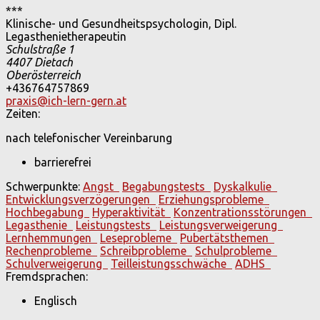
***
Klinische- und Gesundheitspsychologin, Dipl.
Legasthenietherapeutin
Schulstraße 1
4407
Dietach
Oberösterreich
+436764757869
praxis@ich-lern-gern.at
Zeiten:
nach telefonischer Vereinbarung
barrierefrei
Schwerpunkte:
Angst
Begabungstests
Dyskalkulie
Entwicklungsverzögerungen
Erziehungsprobleme
Hochbegabung
Hyperaktivität
Konzentrationsstörungen
Legasthenie
Leistungstests
Leistungsverweigerung
Lernhemmungen
Leseprobleme
Pubertätsthemen
Rechenprobleme
Schreibprobleme
Schulprobleme
Schulverweigerung
Teilleistungsschwäche
ADHS
Fremdsprachen:
Englisch