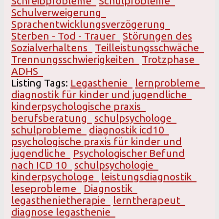
Schreibprobleme
Schulprobleme
Schulverweigerung
Sprachentwicklungsverzögerung
Sterben - Tod - Trauer
Störungen des
Sozialverhaltens
Teilleistungsschwäche
Trennungsschwierigkeiten
Trotzphase
ADHS
Listing Tags:
Legasthenie
lernprobleme
diagnostik für kinder und jugendliche
kinderpsychologische praxis
berufsberatung
schulpsychologe
schulprobleme
diagnostik icd10
psychologische praxis für kinder und
jugendliche
Psychologischer Befund
nach ICD 10
schulpsychologie
kinderpsychologe
leistungsdiagnostik
leseprobleme
Diagnostik
legasthenietherapie
lerntherapeut
diagnose legasthenie