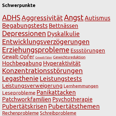
Schwerpunkte
Angst
ADHS
Aggressivität
Autismus
Begabungstests
Bettnässen
Depressionen
Dyskalkulie
Entwicklungsverzögerungen
Erziehungsprobleme
Essstörungen
Gewalt-Opfer
Gewichtsreduktion
Gewalt-Täter
Hochbegabung
Hyperaktivität
Konzentrationsstörungen
Legasthenie
Leistungstests
Leistungsverweigerung
Lernhemmungen
Panikattacken
Leseprobleme
Patchworkfamilien
Psychotherapie
Pubertätsthemen
Pubertätskrisen
Rechenprobleme
Schreibprobleme