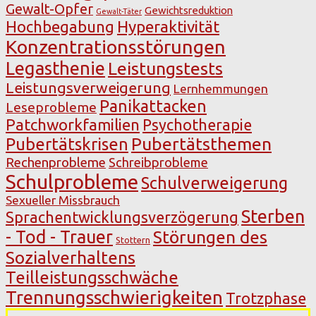
Gewalt-Opfer
Gewichtsreduktion
Gewalt-Täter
Hochbegabung
Hyperaktivität
Konzentrationsstörungen
Legasthenie
Leistungstests
Leistungsverweigerung
Lernhemmungen
Panikattacken
Leseprobleme
Patchworkfamilien
Psychotherapie
Pubertätsthemen
Pubertätskrisen
Rechenprobleme
Schreibprobleme
Schulprobleme
Schulverweigerung
Sexueller Missbrauch
Sterben
Sprachentwicklungsverzögerung
- Tod - Trauer
Störungen des
Stottern
Sozialverhaltens
Teilleistungsschwäche
Trennungsschwierigkeiten
Trotzphase