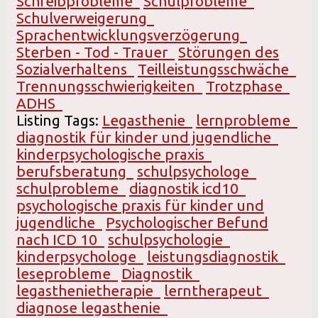
Schreibprobleme
Schulprobleme
Schulverweigerung
Sprachentwicklungsverzögerung
Sterben - Tod - Trauer
Störungen des
Sozialverhaltens
Teilleistungsschwäche
Trennungsschwierigkeiten
Trotzphase
ADHS
Listing Tags:
Legasthenie
lernprobleme
diagnostik für kinder und jugendliche
kinderpsychologische praxis
berufsberatung
schulpsychologe
schulprobleme
diagnostik icd10
psychologische praxis für kinder und
jugendliche
Psychologischer Befund
nach ICD 10
schulpsychologie
kinderpsychologe
leistungsdiagnostik
leseprobleme
Diagnostik
legasthenietherapie
lerntherapeut
diagnose legasthenie