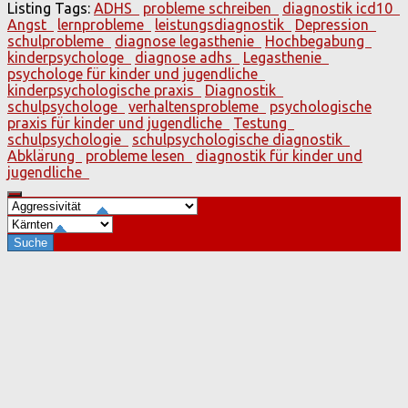
Listing Tags:
ADHS
probleme schreiben
diagnostik icd10
Angst
lernprobleme
leistungsdiagnostik
Depression
schulprobleme
diagnose legasthenie
Hochbegabung
kinderpsychologe
diagnose adhs
Legasthenie
psychologe für kinder und jugendliche
kinderpsychologische praxis
Diagnostik
schulpsychologe
verhaltensprobleme
psychologische
praxis für kinder und jugendliche
Testung
schulpsychologie
schulpsychologische diagnostik
Abklärung
probleme lesen
diagnostik für kinder und
jugendliche