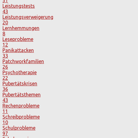
51
Leistungstests
43
Leistungsverweigerung
20
Lernhemmungen
8
Leseprobleme
12
Panikattacken
33
Patchworkfamilien
26
Psychotherapie
22
Pubertätskrisen
36
Pubertätsthemen
43
Rechenprobleme
11
Schreibprobleme
10
Schulprobleme
97