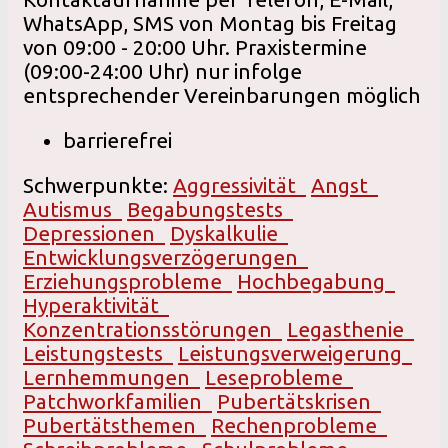
WhatsApp, SMS von Montag bis Freitag
von 09:00 - 20:00 Uhr. Praxistermine
(09:00-24:00 Uhr) nur infolge
entsprechender Vereinbarungen möglich
barrierefrei
Schwerpunkte:
Aggressivität
Angst
Autismus
Begabungstests
Depressionen
Dyskalkulie
Entwicklungsverzögerungen
Erziehungsprobleme
Hochbegabung
Hyperaktivität
Konzentrationsstörungen
Legasthenie
Leistungstests
Leistungsverweigerung
Lernhemmungen
Leseprobleme
Patchworkfamilien
Pubertätskrisen
Pubertätsthemen
Rechenprobleme