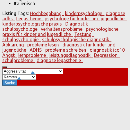
Italienisch
Listing Tags:
Hochbegabung
kinderpsychologe
diagnose
adhs
Legasthenie
psychologe für kinder und jugendliche
kinderpsychologische praxis
Diagnostik
schulpsychologe
verhaltensprobleme
psychologische
praxis für kinder und jugendliche
Testung
schulpsychologie
schulpsychologische diagnostik
Abklärung
probleme lesen
diagnostik für kinder und
jugendliche
ADHS
probleme schreiben
diagnostik icd10
Angst
lernprobleme
leistungsdiagnostik
Depression
schulprobleme
diagnose legasthenie