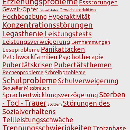
Erziehungsprobleme
Essstörungen
Gewalt-Opfer
Gewichtsreduktion
Gewalt-Täter
Hochbegabung
Hyperaktivität
Konzentrationsstörungen
Legasthenie
Leistungstests
Leistungsverweigerung
Lernhemmungen
Panikattacken
Leseprobleme
Patchworkfamilien
Psychotherapie
Pubertätsthemen
Pubertätskrisen
Rechenprobleme
Schreibprobleme
Schulprobleme
Schulverweigerung
Sexueller Missbrauch
Sterben
Sprachentwicklungsverzögerung
- Tod - Trauer
Störungen des
Stottern
Sozialverhaltens
Teilleistungsschwäche
Trennungsschwierigkeiten
Trotzphase