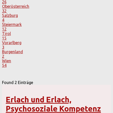
26
Oberösterreich
32
Salzburg
4
Steiermark
12
Tirol
15
Vorarlberg
3
Burgenland
2
Wien
54
Found
2
Einträge
Erlach und Erlach,
Psychosoziale Kompetenz