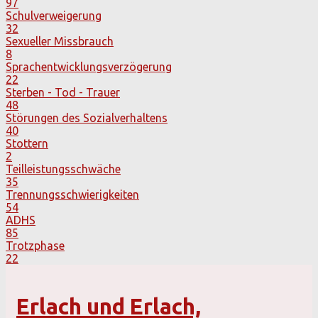
97
Schulverweigerung
32
Sexueller Missbrauch
8
Sprachentwicklungsverzögerung
22
Sterben - Tod - Trauer
48
Störungen des Sozialverhaltens
40
Stottern
2
Teilleistungsschwäche
35
Trennungsschwierigkeiten
54
ADHS
85
Trotzphase
22
Erlach und Erlach,