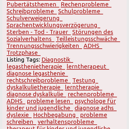
Pubertätsthemen
Rechenprobleme
Schreibprobleme
Schulprobleme
Schulverweigerung
Sprachentwicklungsverzögerung
Sterben - Tod - Trauer
Störungen des
Sozialverhaltens
Teilleistungsschwäche
Trennungsschwierigkeiten
ADHS
Trotzphase
Listing Tags:
Diagnostik
legasthenietherapie
lerntherapeut
diagnose legasthenie
rechtschreibprobleme
Testung
dyskalkulietherapie
lerntherapie
diagnose dyskalkulie
rechenprobleme
ADHS
probleme lesen
psychologe für
kinder und jugendliche
diagnose adhs
dyslexie
Hochbegabung
probleme
schreiben
verhaltensprobleme
therapeut für kinder und jugendliche