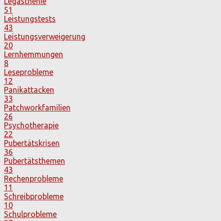
Legasthenie
51
Leistungstests
43
Leistungsverweigerung
20
Lernhemmungen
8
Leseprobleme
12
Panikattacken
33
Patchworkfamilien
26
Psychotherapie
22
Pubertätskrisen
36
Pubertätsthemen
43
Rechenprobleme
11
Schreibprobleme
10
Schulprobleme