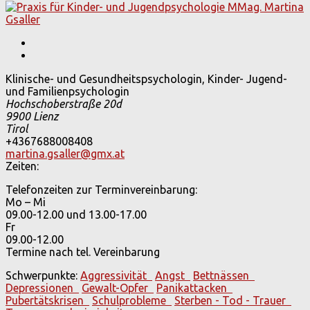
Klinische- und Gesundheitspsychologin, Kinder- Jugend-
und Familienpsychologin
Hochschoberstraße 20d
9900
Lienz
Tirol
+4367688008408
martina.gsaller@gmx.at
Zeiten:
Telefonzeiten zur Terminvereinbarung:
Mo – Mi
09.00-12.00 und 13.00-17.00
Fr
09.00-12.00
Termine nach tel. Vereinbarung
Schwerpunkte:
Aggressivität
Angst
Bettnässen
Depressionen
Gewalt-Opfer
Panikattacken
Pubertätskrisen
Schulprobleme
Sterben - Tod - Trauer