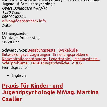
Jugend- & Familienpsychologin
Obere Bahngasse 4-8/3/14
1030
Wien
06602202244
office@foerdercheck.info
Zeiten:
Öffnungszeiten
Montag – Donnerstag
10-20 Uhr
Schwerpunkte:
Begabungstests
Dyskalkulie
Entwicklungsverzögerungen
Erziehungsprobleme
Konzentrationsstörungen
Legasthenie
Leistungstests
Schulprobleme
Teilleistungsschwäche
ADHS
Fremdsprachen:
Englisch
Praxis für Kinder- und
Jugendpsychologie MMag. Martina
Gsaller