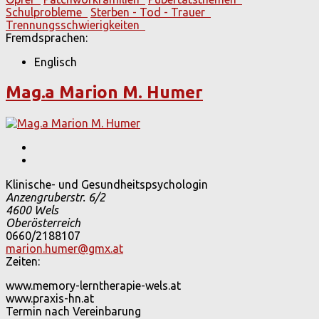
Schulprobleme
Sterben - Tod - Trauer
Trennungsschwierigkeiten
Fremdsprachen:
Englisch
Mag.a Marion M. Humer
Klinische- und Gesundheitspsychologin
Anzengruberstr. 6/2
4600
Wels
Oberösterreich
0660/2188107
marion.humer@gmx.at
Zeiten:
www.memory-lerntherapie-wels.at
www.praxis-hn.at
Termin nach Vereinbarung