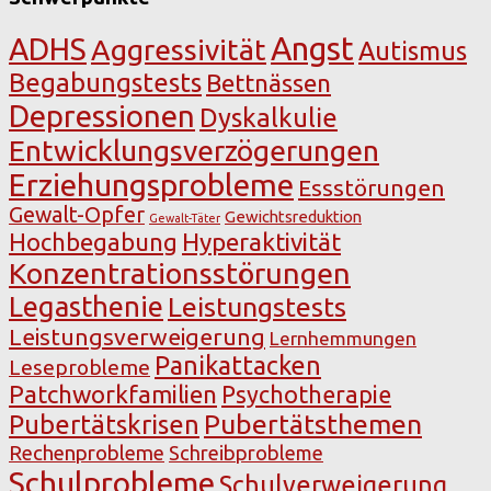
Angst
ADHS
Aggressivität
Autismus
Begabungstests
Bettnässen
Depressionen
Dyskalkulie
Entwicklungsverzögerungen
Erziehungsprobleme
Essstörungen
Gewalt-Opfer
Gewichtsreduktion
Gewalt-Täter
Hochbegabung
Hyperaktivität
Konzentrationsstörungen
Legasthenie
Leistungstests
Leistungsverweigerung
Lernhemmungen
Panikattacken
Leseprobleme
Patchworkfamilien
Psychotherapie
Pubertätsthemen
Pubertätskrisen
Rechenprobleme
Schreibprobleme
Schulprobleme
Schulverweigerung