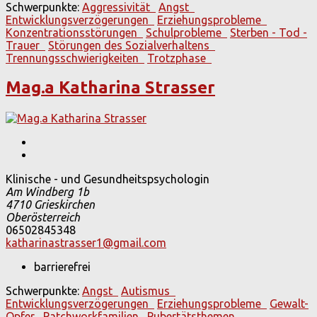
Schwerpunkte:
Aggressivität
Angst
Entwicklungsverzögerungen
Erziehungsprobleme
Konzentrationsstörungen
Schulprobleme
Sterben - Tod -
Trauer
Störungen des Sozialverhaltens
Trennungsschwierigkeiten
Trotzphase
Mag.a Katharina Strasser
Klinische - und Gesundheitspsychologin
Am Windberg 1b
4710
Grieskirchen
Oberösterreich
06502845348
katharinastrasser1@gmail.com
barrierefrei
Schwerpunkte:
Angst
Autismus
Entwicklungsverzögerungen
Erziehungsprobleme
Gewalt-
Opfer
Patchworkfamilien
Pubertätsthemen