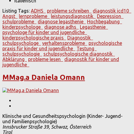
Italienisch
Listing Tags:
ADHS
probleme schreiben
diagnostik icd10
Angst
lernprobleme
leistungsdiagnostik
Depression
schulprobleme
diagnose legasthenie
Hochbegabung
kinderpsychologe
diagnose adhs
Legasthenie
psychologe für kinder und jugendliche
kinderpsychologische praxis
Diagnostik
schulpsychologe
verhaltensprobleme
psychologische
praxis für kinder und jugendliche
Testung
schulpsychologie
schulpsychologische diagnostik
Abklärung
probleme lesen
diagnostik für kinder und
jugendliche
MMag.a Daniela Omann
Klinische und Gesundheitspsychologin (Kinder- Jugend-
und Familienpsychologie)
Innsbrucker Straße 39, Schwaz, Österreich
Tirol