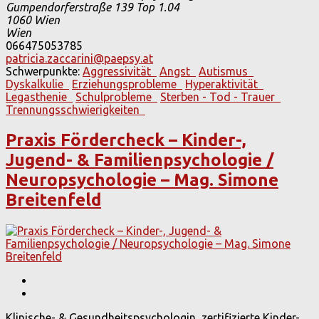
Gumpendorferstraße 139 Top 1.04
1060
Wien
Wien
066475053785
patricia.zaccarini@paepsy.at
Schwerpunkte:
Aggressivität
Angst
Autismus
Dyskalkulie
Erziehungsprobleme
Hyperaktivität
Legasthenie
Schulprobleme
Sterben - Tod - Trauer
Trennungsschwierigkeiten
Praxis Fördercheck – Kinder-,
Jugend- & Familienpsychologie /
Neuropsychologie – Mag. Simone
Breitenfeld
Klinische- & Gesundheitspsychologin, zertifizierte Kinder-,