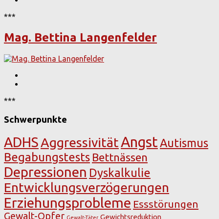
***
Mag. Bettina Langenfelder
***
Schwerpunkte
Angst
ADHS
Aggressivität
Autismus
Begabungstests
Bettnässen
Depressionen
Dyskalkulie
Entwicklungsverzögerungen
Erziehungsprobleme
Essstörungen
Gewalt-Opfer
Gewichtsreduktion
Gewalt-Täter