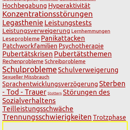
Hochbegabung
Hyperaktivität
Konzentrationsstörungen
Legasthenie
Leistungstests
Leistungsverweigerung
Lernhemmungen
Panikattacken
Leseprobleme
Patchworkfamilien
Psychotherapie
Pubertätsthemen
Pubertätskrisen
Rechenprobleme
Schreibprobleme
Schulprobleme
Schulverweigerung
Sexueller Missbrauch
Sterben
Sprachentwicklungsverzögerung
- Tod - Trauer
Störungen des
Stottern
Sozialverhaltens
Teilleistungsschwäche
Trennungsschwierigkeiten
Trotzphase