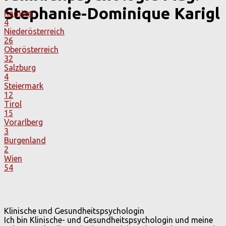
Stephanie-Dominique Karigl
Kärnten
4
Niederösterreich
26
Oberösterreich
32
Salzburg
4
Steiermark
12
Tirol
15
Vorarlberg
3
Burgenland
2
Wien
54
Klinische und Gesundheitspsychologin
Ich bin Klinische- und Gesundheitspsychologin und meine