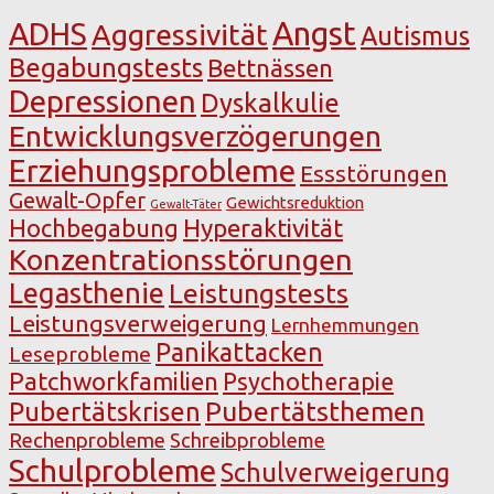
Angst
ADHS
Aggressivität
Autismus
Begabungstests
Bettnässen
Depressionen
Dyskalkulie
Entwicklungsverzögerungen
Erziehungsprobleme
Essstörungen
Gewalt-Opfer
Gewichtsreduktion
Gewalt-Täter
Hochbegabung
Hyperaktivität
Konzentrationsstörungen
Legasthenie
Leistungstests
Leistungsverweigerung
Lernhemmungen
Panikattacken
Leseprobleme
Patchworkfamilien
Psychotherapie
Pubertätsthemen
Pubertätskrisen
Rechenprobleme
Schreibprobleme
Schulprobleme
Schulverweigerung