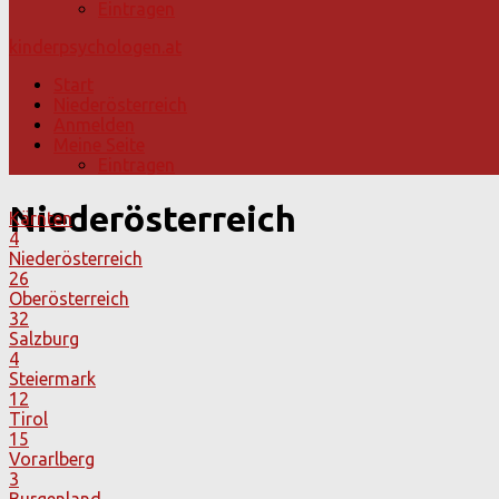
Eintragen
kinderpsychologen.at
Start
Niederösterreich
Anmelden
Meine Seite
Eintragen
Niederösterreich
Kärnten
4
Niederösterreich
26
Oberösterreich
32
Salzburg
4
Steiermark
12
Tirol
15
Vorarlberg
3
Burgenland