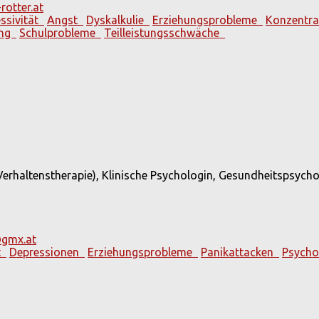
rotter.at
ssivität
Angst
Dyskalkulie
Erziehungsprobleme
Konzentr
ung
Schulprobleme
Teilleistungsschwäche
erhaltenstherapie), Klinische Psychologin, Gesundheitspsycho
@gmx.at
t
Depressionen
Erziehungsprobleme
Panikattacken
Psycho