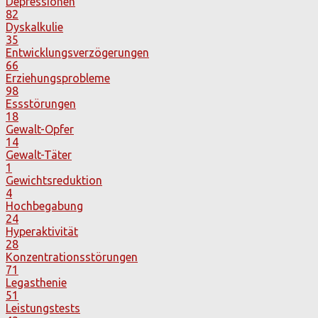
Depressionen
82
Dyskalkulie
35
Entwicklungsverzögerungen
66
Erziehungsprobleme
98
Essstörungen
18
Gewalt-Opfer
14
Gewalt-Täter
1
Gewichtsreduktion
4
Hochbegabung
24
Hyperaktivität
28
Konzentrationsstörungen
71
Legasthenie
51
Leistungstests