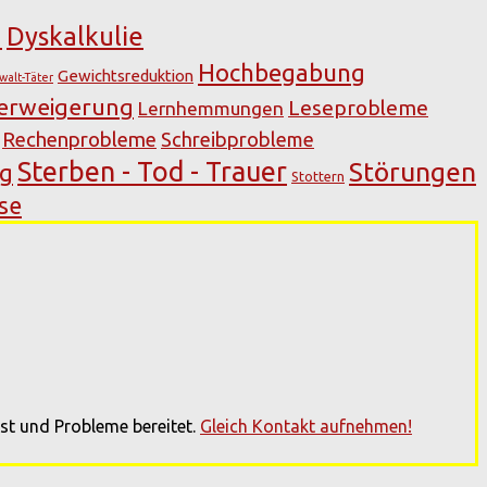
n
Dyskalkulie
Hochbegabung
Gewichtsreduktion
walt-Täter
verweigerung
Leseprobleme
Lernhemmungen
Rechenprobleme
Schreibprobleme
Sterben - Tod - Trauer
Störungen
ng
Stottern
se
st und Probleme bereitet.
Gleich Kontakt aufnehmen!