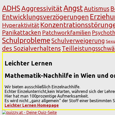
Angst
ADHS
Aggressivität
Autismus
B
Erzieh
Entwicklungsverzögerungen
Konzentrationsstörung
Hyperaktivität
Panikattacken
Patchworkfamilien
Psychoth
Schulprobleme
Schulverweigerung
Sexu
des Sozialverhaltens
Teilleistungsschw
Leichter Lernen
Mathematik-Nachhilfe in Wien und o
Wir bieten ausschließlich Einzelnachhilfe.
Echter Einzelunterricht,kein Warten, während sich der Leh
Hier hat man 100prozentige Aufmerksamkeit.
Es wird nicht „ganz allgemein“ der Stoff einer bestimmten 
Leichter Lernen Homepage