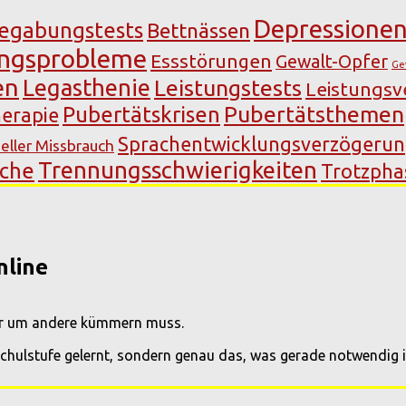
Depressione
egabungstests
Bettnässen
ungsprobleme
Essstörungen
Gewalt-Opfer
Ge
en
Legasthenie
Leistungstests
Leistungs
Pubertätsthemen
Pubertätskrisen
erapie
Sprachentwicklungsverzögeru
eller Missbrauch
Trennungsschwierigkeiten
äche
Trotzpha
nline
rer um andere kümmern muss.
Schulstufe gelernt, sondern genau das, was gerade notwendig i