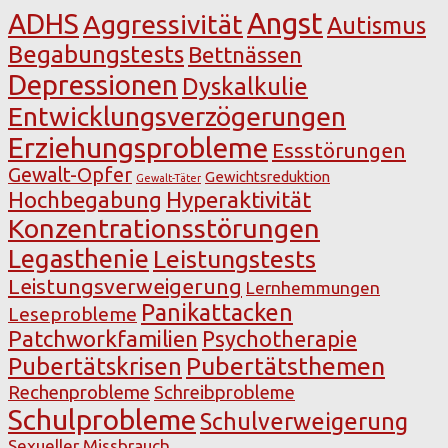
Angst
ADHS
Aggressivität
Autismus
Begabungstests
Bettnässen
Depressionen
Dyskalkulie
Entwicklungsverzögerungen
Erziehungsprobleme
Essstörungen
Gewalt-Opfer
Gewichtsreduktion
Gewalt-Täter
Hochbegabung
Hyperaktivität
Konzentrationsstörungen
Legasthenie
Leistungstests
Leistungsverweigerung
Lernhemmungen
Panikattacken
Leseprobleme
Patchworkfamilien
Psychotherapie
Pubertätsthemen
Pubertätskrisen
Rechenprobleme
Schreibprobleme
Schulprobleme
Schulverweigerung
Sexueller Missbrauch