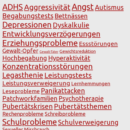
Angst
ADHS
Aggressivität
Autismus
Begabungstests
Bettnässen
Depressionen
Dyskalkulie
Entwicklungsverzögerungen
Erziehungsprobleme
Essstörungen
Gewalt-Opfer
Gewichtsreduktion
Gewalt-Täter
Hochbegabung
Hyperaktivität
Konzentrationsstörungen
Legasthenie
Leistungstests
Leistungsverweigerung
Lernhemmungen
Panikattacken
Leseprobleme
Patchworkfamilien
Psychotherapie
Pubertätsthemen
Pubertätskrisen
Rechenprobleme
Schreibprobleme
Schulprobleme
Schulverweigerung
Sexueller Missbrauch