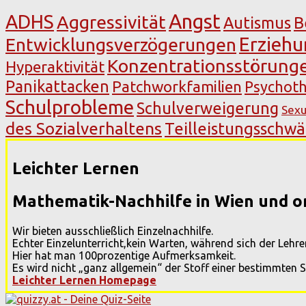
Angst
ADHS
Aggressivität
Autismus
B
Erzieh
Entwicklungsverzögerungen
Konzentrationsstörung
Hyperaktivität
Panikattacken
Patchworkfamilien
Psychoth
Schulprobleme
Schulverweigerung
Sexu
des Sozialverhaltens
Teilleistungsschw
Leichter Lernen
Mathematik-Nachhilfe in Wien und o
Wir bieten ausschließlich Einzelnachhilfe.
Echter Einzelunterricht,kein Warten, während sich der Leh
Hier hat man 100prozentige Aufmerksamkeit.
Es wird nicht „ganz allgemein“ der Stoff einer bestimmten 
Leichter Lernen Homepage