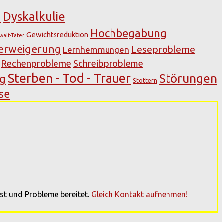
n
Dyskalkulie
Hochbegabung
Gewichtsreduktion
walt-Täter
verweigerung
Leseprobleme
Lernhemmungen
Rechenprobleme
Schreibprobleme
Sterben - Tod - Trauer
Störungen
ng
Stottern
se
st und Probleme bereitet.
Gleich Kontakt aufnehmen!