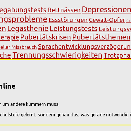
Depressione
egabungstests
Bettnässen
ungsprobleme
Essstörungen
Gewalt-Opfer
Ge
en
Legasthenie
Leistungstests
Leistungs
Pubertätsthemen
Pubertätskrisen
erapie
Sprachentwicklungsverzögeru
eller Missbrauch
Trennungsschwierigkeiten
äche
Trotzpha
nline
rer um andere kümmern muss.
Schulstufe gelernt, sondern genau das, was gerade notwendig i