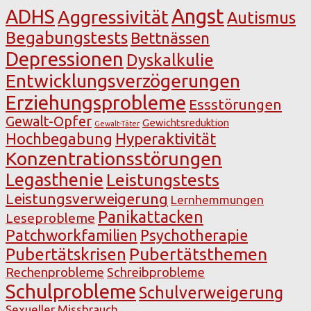
Angst
ADHS
Aggressivität
Autismus
Begabungstests
Bettnässen
Depressionen
Dyskalkulie
Entwicklungsverzögerungen
Erziehungsprobleme
Essstörungen
Gewalt-Opfer
Gewichtsreduktion
Gewalt-Täter
Hochbegabung
Hyperaktivität
Konzentrationsstörungen
Legasthenie
Leistungstests
Leistungsverweigerung
Lernhemmungen
Panikattacken
Leseprobleme
Patchworkfamilien
Psychotherapie
Pubertätsthemen
Pubertätskrisen
Rechenprobleme
Schreibprobleme
Schulprobleme
Schulverweigerung
Sexueller Missbrauch