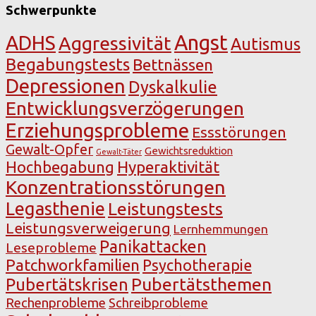
Schwerpunkte
Angst
ADHS
Aggressivität
Autismus
Begabungstests
Bettnässen
Depressionen
Dyskalkulie
Entwicklungsverzögerungen
Erziehungsprobleme
Essstörungen
Gewalt-Opfer
Gewichtsreduktion
Gewalt-Täter
Hochbegabung
Hyperaktivität
Konzentrationsstörungen
Legasthenie
Leistungstests
Leistungsverweigerung
Lernhemmungen
Panikattacken
Leseprobleme
Patchworkfamilien
Psychotherapie
Pubertätsthemen
Pubertätskrisen
Rechenprobleme
Schreibprobleme