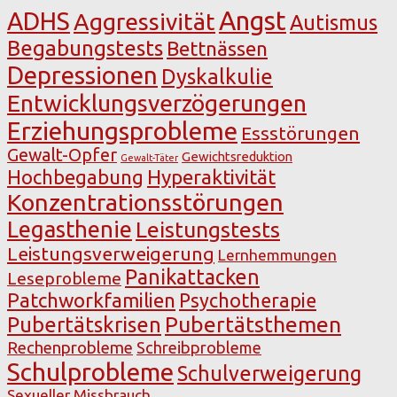
Angst
ADHS
Aggressivität
Autismus
Begabungstests
Bettnässen
Depressionen
Dyskalkulie
Entwicklungsverzögerungen
Erziehungsprobleme
Essstörungen
Gewalt-Opfer
Gewichtsreduktion
Gewalt-Täter
Hochbegabung
Hyperaktivität
Konzentrationsstörungen
Legasthenie
Leistungstests
Leistungsverweigerung
Lernhemmungen
Panikattacken
Leseprobleme
Patchworkfamilien
Psychotherapie
Pubertätsthemen
Pubertätskrisen
Rechenprobleme
Schreibprobleme
Schulprobleme
Schulverweigerung
Sexueller Missbrauch